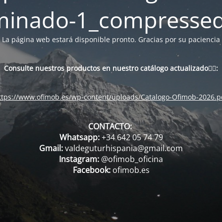
minado-1_compressed
La página web estará disponible pronto. Gracias por su paciencia
Consulte nuestros productos en nuestro catálogo actualizado👇🏻:
ttps://www.ofimob.es/wp-content/uploads/Catalogo-Ofimob-2026.p
CONTACTO:
Whatsapp:
+34 642 05 74 79
Gmail:
valdeguturhispania@gmail.com
Instagram:
@ofimob_oficina
Facebook:
ofimob.es