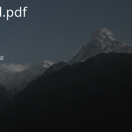
.pdf
df