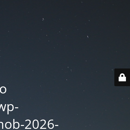
o
wp-
mob-2026-