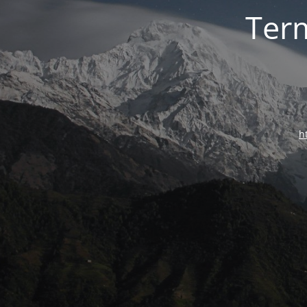
Ter
h